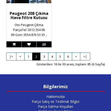
Peugeot 208 Çıkma
Hava Filtre Kutusu
Oto Peugeot Çıkma
ParçaTel: 0312 354 96
99 Gsm: 0554 876 53 35 ..
|<
<
1
2
3
4
5
6
>
>|
Gösterilen: 16 ile 30 arası, toplam: 85 (6 Sayfa)
Bilgilerimiz
Hakkımızda
Parça Satış ve Teslimat Bilgisi
Parça Satma Koşulları